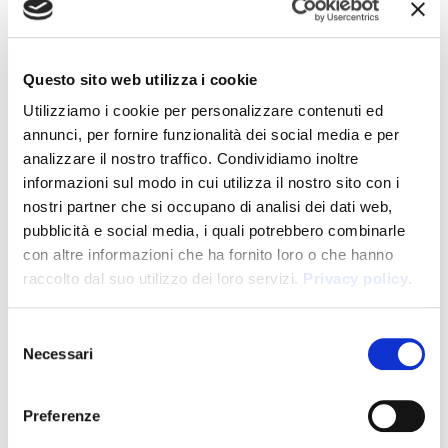
delle proprie pagine.
Dati Personali raccolti: Cookie e Dati di utilizzo.
Luogo del trattamento: USA –
Privacy Policy
.
Widget Video YouTube (Google Inc.)
Questo sito web utilizza i cookie
YouTube è un servizio di visualizzazione di contenuti
Utilizziamo i cookie per personalizzare contenuti ed
video gestito da Google Inc. che permette a questa
annunci, per fornire funzionalità dei social media e per
Applicazione di integrare tali contenuti all’interno
analizzare il nostro traffico. Condividiamo inoltre
delle proprie pagine.
informazioni sul modo in cui utilizza il nostro sito con i
Dati Personali raccolti: Cookie e Dati di utilizzo.
Luogo del trattamento: USA –
Privacy Policy
.
nostri partner che si occupano di analisi dei dati web,
pubblicità e social media, i quali potrebbero combinarle
Come posso esprimere il consenso
con altre informazioni che ha fornito loro o che hanno
all’installazione di Cookie?
raccolto dal suo utilizzo dei loro servizi.
Privacy policy
.
In aggiunta a quanto indicato in questo documento,
l’Utente può gestire le preferenze relative ai Cookie
Selezione
direttamente all’interno del proprio browser ed
Necessari
del
impedire – ad esempio – che terze parti possano
consenso
installarne. Tramite le preferenze del browser è inoltre
possibile eliminare i Cookie installati in passato,
Preferenze
incluso il Cookie in cui venga eventualmente salvato il