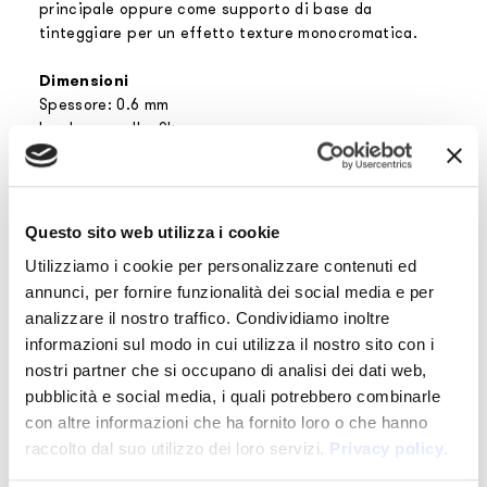
principale oppure come supporto di base da
tinteggiare per un effetto texture monocromatica.
Dimensioni
Spessore: 0.6 mm
Larghezza rollo: 94 cm
Altezza rollo: a richiesta
Collante sempre incluso nella fornitura
Questo sito web utilizza i cookie
Vantaggi
Utilizziamo i cookie per personalizzare contenuti ed
Facilità e velocità
annunci, per fornire funzionalità dei social media e per
di montaggio del
analizzare il nostro traffico. Condividiamo inoltre
prodotto
informazioni sul modo in cui utilizza il nostro sito con i
Facilità e velocità
nostri partner che si occupano di analisi dei dati web,
di eventuale
pubblicità e social media, i quali potrebbero combinarle
rimozione del
con altre informazioni che ha fornito loro o che hanno
prodotto
raccolto dal suo utilizzo dei loro servizi.
Privacy policy
.
Massima
capacità di