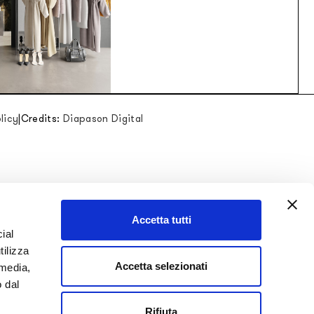
licy
|
Credits:
Diapason Digital
Accetta tutti
ial
tilizza
Accetta selezionati
 media,
o dal
Rifiuta