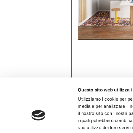
Tessuti retroilluminabili da parete
Goldenwall
Carta da parati metal foil
®
lineadeko
Rivestimenti in legno di betulla
Undici
Parquet in legno di rovere
INK.RUGS
Tappeti e moquette stampati
Questo sito web utilizza i
Utilizziamo i cookie per pe
media e per analizzare il n
il nostro sito con i nostri 
AREA RISERVATA
i quali potrebbero combinar
suo utilizzo dei loro serviz