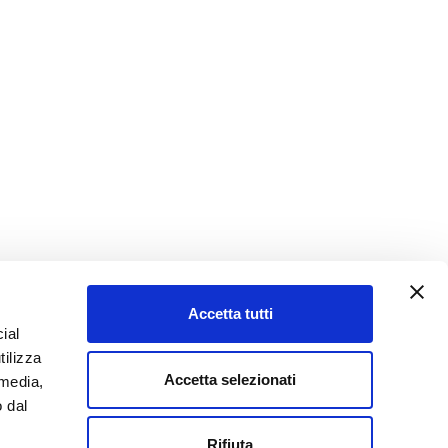
Accetta tutti
ial
tilizza
Accetta selezionati
 media,
o dal
Rifiuta