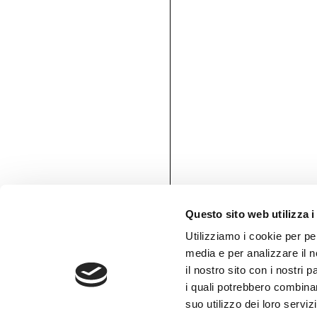
Tessuti retroilluminabili da parete
Goldenwall
Carta da parati metal foil
®
lineadeko
Rivestimenti in legno di betulla
Undici
Parquet in legno di rovere
INK.RUGS
Tappeti e moquette stampati
Questo sito web utilizza i
Utilizziamo i cookie per pe
media e per analizzare il n
il nostro sito con i nostri 
AREA RISERVATA
i quali potrebbero combinar
suo utilizzo dei loro serviz