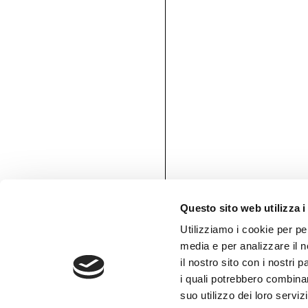
Tessuti retroilluminabili da parete
Goldenwall
Carta da parati metal foil
®
lineadeko
Rivestimenti in legno di betulla
Undici
Parquet in legno di rovere
INK.RUGS
Tappeti e moquette stampati
Questo sito web utilizza i
Utilizziamo i cookie per pe
media e per analizzare il n
il nostro sito con i nostri 
AREA RISERVATA
i quali potrebbero combinar
suo utilizzo dei loro serviz