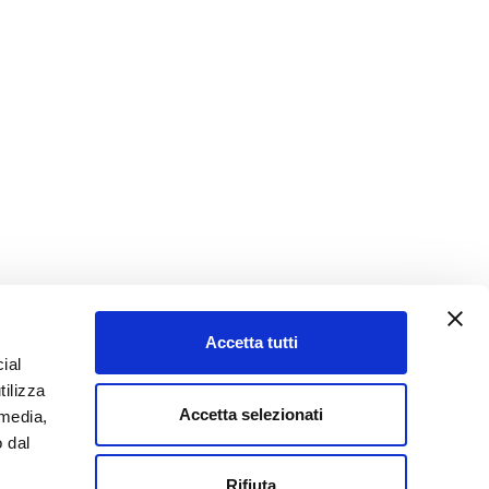
Accetta tutti
ial
tilizza
Accetta selezionati
 media,
o dal
Rifiuta