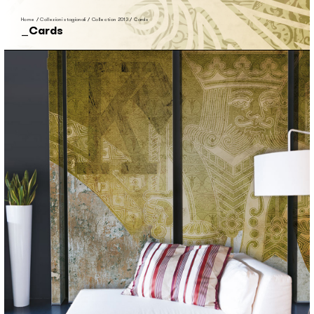
Home
/
Collezioni stagionali
/
Collection 2013
/
Cards
Cards