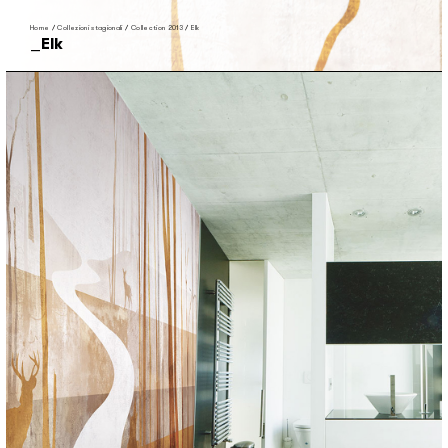
Home
/
Collezioni stagionali
/
Collection 2013
/
Elk
Elk