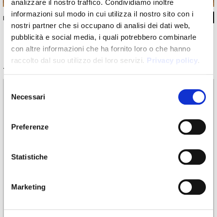
analizzare il nostro traffico. Condividiamo inoltre
informazioni sul modo in cui utilizza il nostro sito con i
INKEK13
nostri partner che si occupano di analisi dei dati web,
pubblicità e social media, i quali potrebbero combinarle
con altre informazioni che ha fornito loro o che hanno
raccolto dal suo utilizzo dei loro servizi.
Privacy policy
.
Informazioni tecniche
Selezione
Materiali
Necessari
del
Carta da parati vinilica: larghezza rollo 68cm, 100cm
consenso
Raw fibre naturali: larghezza rollo 94cm
Preferenze
EQ•dekor fibra di vetro: larghezza rollo 94cm
Silk Touch: larghezza rollo 100cm
Tela: larghezza 297cm
Statistiche
Utilizzo
Marketing
Rivestimento
Lavorazione