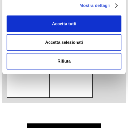
Stampa digitale
Mostra dettagli
Stili
Accetta tutti
Bambini e ragazzi
/
Illustrazione
/
Materico
Download
Accetta selezionati
Download catalogo
Catalogo
Rifiuta