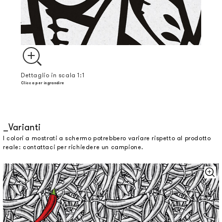
Dettaglio in scala 1:1
Clicca per ingrandire
Varianti
I colori a mostrati a schermo potrebbero variare rispetto al prodotto
reale: contattaci per richiedere un campione.