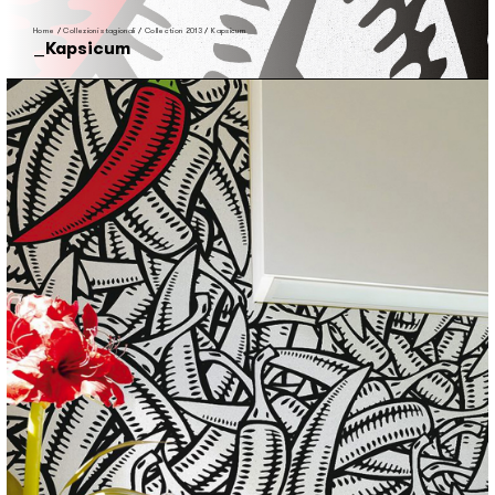
Home
/
Collezioni stagionali
/
Collection 2013
/
Kapsicum
Kapsicum