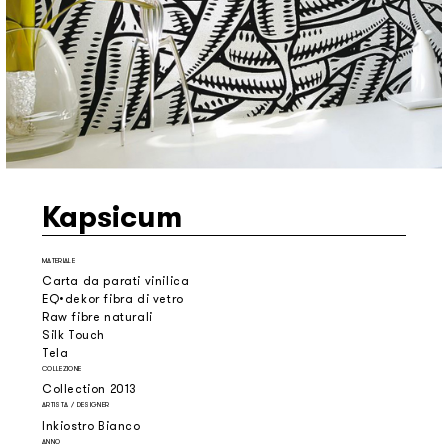
Kapsicum
MATERIALE
Carta da parati vinilica
EQ•dekor fibra di vetro
Raw fibre naturali
Silk Touch
Tela
COLLEZIONE
Collection 2013
ARTISTA / DESIGNER
Inkiostro Bianco
ANNO