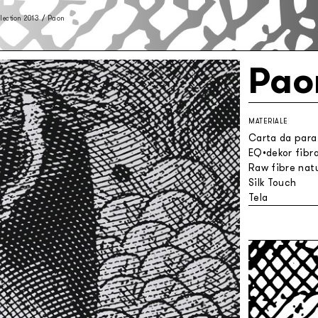
lection 2013
/
Paon
Pao
MATERIALE
Carta da parat
EQ•dekor fibra
Raw fibre natu
Silk Touch
Tela