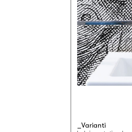
Tessuti retroilluminabili da parete
Goldenwall
Carta da parati metal foil
®
lineadeko
Rivestimenti in legno di betulla
Undici
Parquet in legno di rovere
INK.RUGS
Tappeti e moquette stampati
Varianti