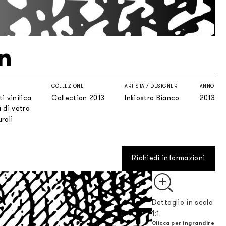
n
COLLEZIONE
ARTISTA / DESIGNER
ANNO
i vinilica
Collection 2013
Inkiostro Bianco
2013
 di vetro
rali
Richiedi informazioni
Dettaglio in scala
1:1
Clicca per ingrandire