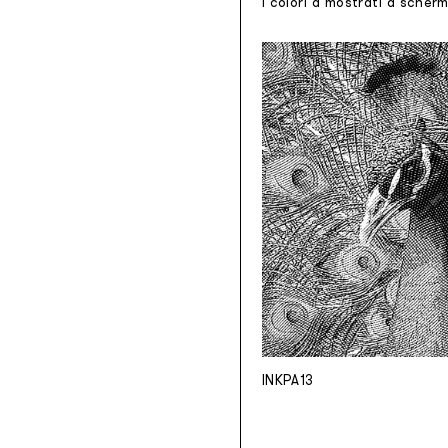
I colori a mostrati a scher
INKPA13