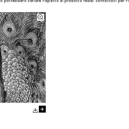
mo potrebbero variare rispetto al prodotto reale: contattaci per 