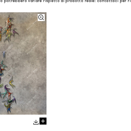
mo potrebbero variare rispetto al prodotto reale: contattaci per 