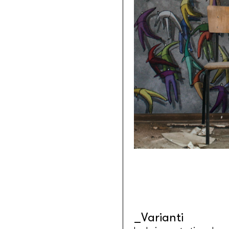
Tessuti retroilluminabili da parete
Goldenwall
Carta da parati metal foil
®
lineadeko
Rivestimenti in legno di betulla
Undici
Parquet in legno di rovere
INK.RUGS
Tappeti e moquette stampati
Varianti