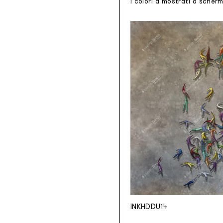
I colori a mostrati a scher
INKHDDU14