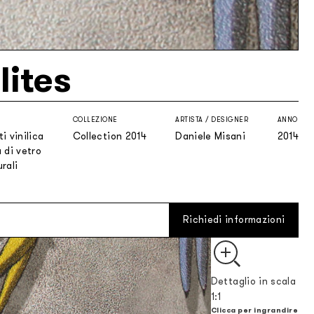
lites
COLLEZIONE
ARTISTA / DESIGNER
ANNO
i vinilica
Collection 2014
Daniele Misani
2014
 di vetro
rali
Richiedi informazioni
Dettaglio in scala
1:1
Clicca per ingrandire