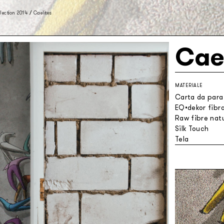
lection 2014
/
Caelites
Cae
MATERIALE
Carta da parat
EQ•dekor fibra
Raw fibre natu
Silk Touch
Tela