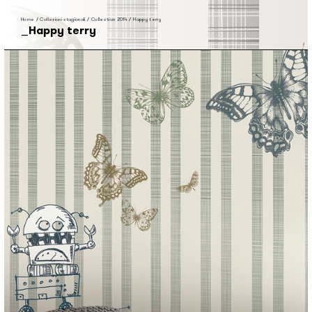
Home
/
Collezioni stagionali
/
Collection 2014
/
Happy terry
Happy terry