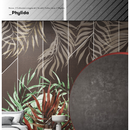
Home
/
Collezioni stagionali
/
Inediti Collections
/
Phylida
Phylida