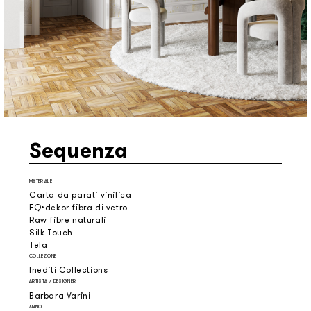
Sequenza
MATERIALE
Carta da parati vinilica
EQ•dekor fibra di vetro
Raw fibre naturali
Silk Touch
Tela
COLLEZIONE
Inediti Collections
ARTISTA / DESIGNER
Barbara Varini
ANNO