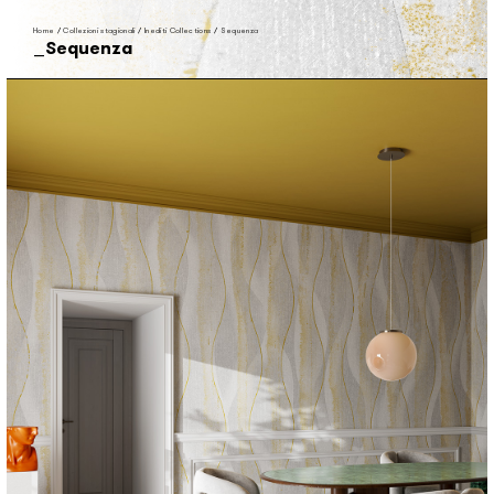
Home
/
Collezioni stagionali
/
Inediti Collections
/
Sequenza
Sequenza