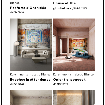
Bianco
House of the
Perfume d’Orchidée
gladiators
/INKFGIC2601
/INKSADR2201
Karen Knorr x Inkiostro Bianco
Karen Knorr x Inkiostro Bianco
Bacchus in Attendance
Oplontis’ peacock
/INKRSBP2601
/INKTOCP2601