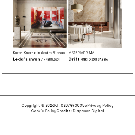
Karen Knorr x Inkiostro Bianco
MATERIAPRIMA
Leda’s swan
Drift
/INKERRL2601
/INKIIDI2601 SABBIA
Copyright © 2026
P.I. 02074400355
Privacy Policy
Cookie Policy
Credits:
Diapason Digital