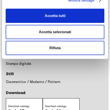
Mostra dettagli
Carta da parati vinilica: larghezza rollo 68cm, 100cm
Raw fibre naturali: larghezza rollo 94cm
EQ•dekor fibra di vetro: larghezza rollo 94cm
Accetta tutti
Silk Touch: larghezza rollo 100cm
Tela: larghezza 297cm
Accetta selezionati
Utilizzo
Rivestimento
Rifiuta
Lavorazione
Stampa digitale
Stili
Geometrico
/
Moderno
/
Pattern
Download
Download catalogo
Download catalogo