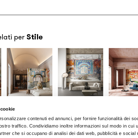
Stile
elati per
 cookie
Karen Knorr x
Karen Knorr x
Karen Knorr x
Inkiostro Bianco
Inkiostro Bianco
Inkiostro Bia
rsonalizzare contenuti ed annunci, per fornire funzionalità dei soc
House of the
Bacchus in
Oplontis’ p
ostro traffico. Condividiamo inoltre informazioni sul modo in cui u
gladiators
Attendance
/INKTOCP2601
/INKFGIC2601
partner che si occupano di analisi dei dati web, pubblicità e social
/INKRSBP2601