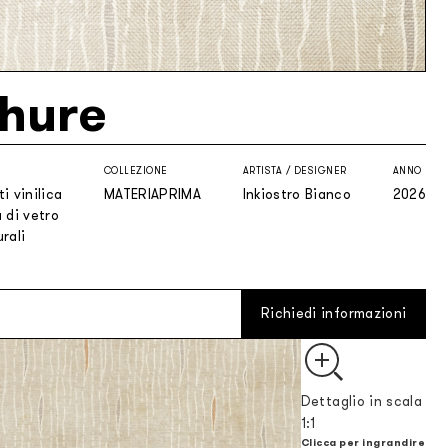
hure
COLLEZIONE
ARTISTA / DESIGNER
ANNO
i vinilica
MATERIAPRIMA
Inkiostro Bianco
2026
 di vetro
rali
Richiedi informazioni
Dettaglio in scala
1:1
Clicca per ingrandire