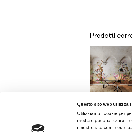
Prodotti corr
Questo sito web utilizza i
Gio Bressana x
Inkiostro Bianco
Utilizziamo i cookie per pe
Perfume
media e per analizzare il n
d’Orchidée
il nostro sito con i nostri 
/INKSADR2201