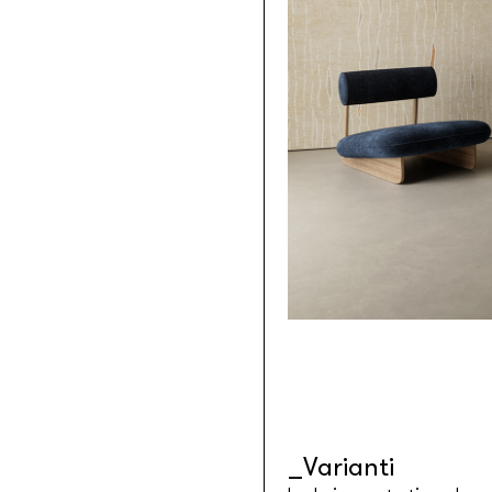
Tessuti retroilluminabili da parete
Goldenwall
Carta da parati metal foil
®
lineadeko
Rivestimenti in legno di betulla
Undici
Parquet in legno di rovere
INK.RUGS
Tappeti e moquette stampati
Varianti