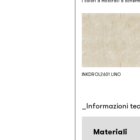
I colori a mostrati a scher
INKDROL2601 LINO
Informazioni te
Materiali