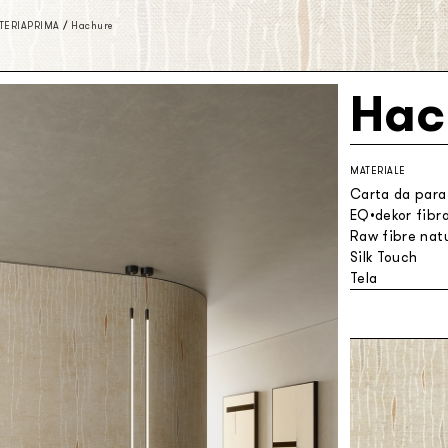
TERIAPRIMA
/
Hachure
Hac
MATERIALE
Carta da parat
EQ•dekor fibra
Raw fibre natu
Silk Touch
Tela