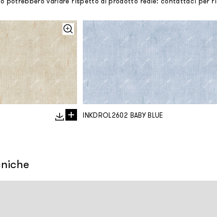
mo potrebbero variare rispetto al prodotto reale: contattaci per 
INKDROL2602 BABY BLUE
cniche