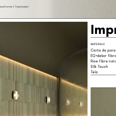
nochrome
/
Impression
Imp
MATERIALE
Carta da parat
EQ•dekor fibra
Raw fibre natu
Silk Touch
Tela