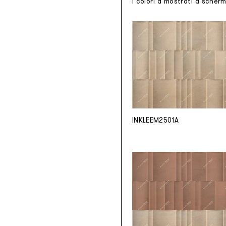
I colori a mostrati a scher
INKLEEM2501A