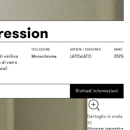
ression
COLLEZIONE
ARTISTA / DESIGNER
ANNO
i vinilica
Monochrome
LATOxLATO
2025
 di vetro
rali
Richiedi informazioni
Dettaglio in scala
1:1
Clicca per ingrandire