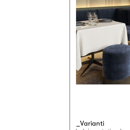
Tessuti retroilluminabili da parete
Goldenwall
Carta da parati metal foil
®
lineadeko
Rivestimenti in legno di betulla
Undici
Parquet in legno di rovere
INK.RUGS
Tappeti e moquette stampati
Varianti