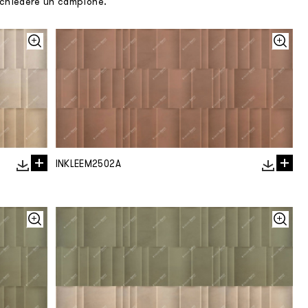
richiedere un campione.
INKLEEM2502A