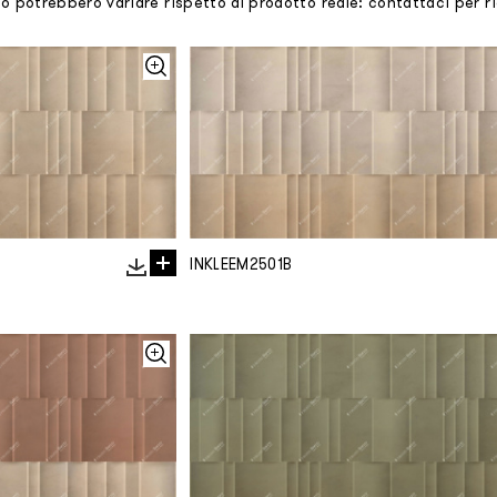
mo potrebbero variare rispetto al prodotto reale: contattaci per 
INKLEEM2501B