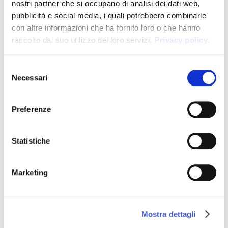
nostri partner che si occupano di analisi dei dati web,
DESIGNER
pubblicità e social media, i quali potrebbero combinarle
Inkiostro Bianco
Studio Zero
con altre informazioni che ha fornito loro o che hanno
raccolto dal suo utilizzo dei loro servizi.
Privacy policy
.
MATERIALE
Undici parquet inciso
Selezione
PRODOTTI
Necessari
del
2 grafiche, 20 varianti
consenso
ANNO
Preferenze
2017
Statistiche
PRODOTTI DELLA COLLEZIONE UNDICI
Marketing
Mostra dettagli