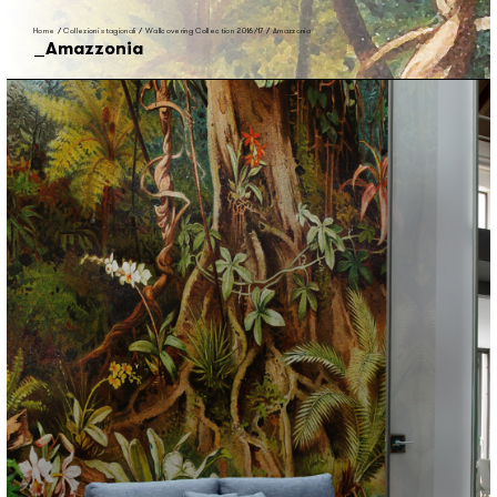
Home
/
Collezioni stagionali
/
Wallcovering Collection 2016/17
/
Amazzonia
Amazzonia