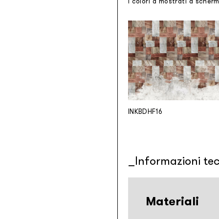
I colori a mostrati a scher
INKBDHF16
Informazioni te
Materiali