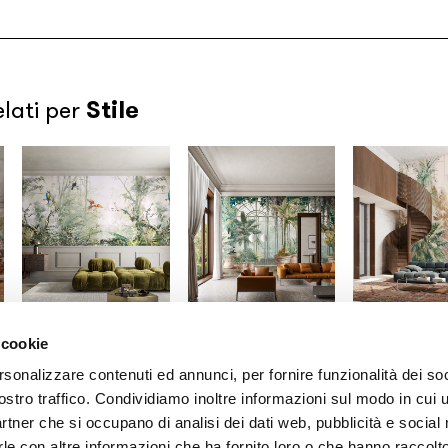
Stile
elati per
 cookie
Gio Bressana x
Gio Bressana x
Gio Bressana
Inkiostro Bianco
Inkiostro Bianco
Inkiostro Bia
rsonalizzare contenuti ed annunci, per fornire funzionalità dei soc
Monsieur Dudu
Greenhouse
Palmhouse
ostro traffico. Condividiamo inoltre informazioni sul modo in cui u
/INKITIO2201A
/INKENAE2601
/INKEPUE2601
partner che si occupano di analisi dei dati web, pubblicità e social
le con altre informazioni che ha fornito loro o che hanno raccolt