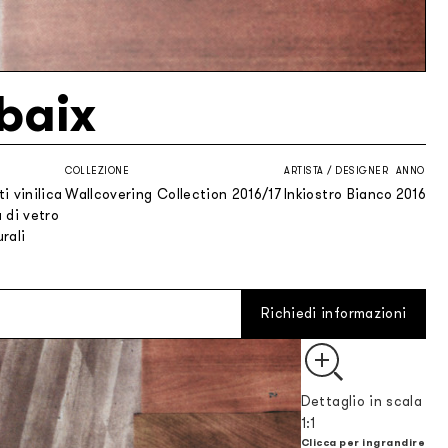
baix
COLLEZIONE
ARTISTA / DESIGNER
ANNO
i vinilica
Wallcovering Collection 2016/17
Inkiostro Bianco
2016
 di vetro
rali
Richiedi informazioni
Dettaglio in scala
1:1
Clicca per ingrandire