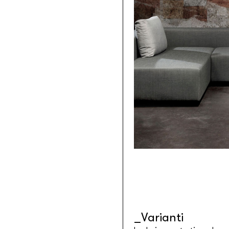
Tessuti retroilluminabili da parete
Goldenwall
Carta da parati metal foil
®
lineadeko
Rivestimenti in legno di betulla
Undici
Parquet in legno di rovere
INK.RUGS
Tappeti e moquette stampati
Varianti