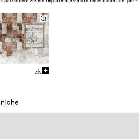
mo potrebbero variare rispetto al prodotto reale: contattaci per 
cniche