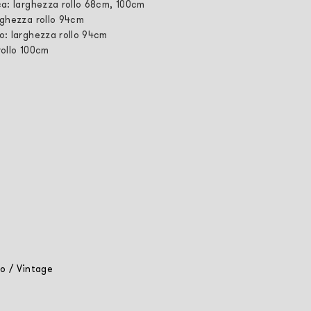
ca: larghezza rollo 68cm, 100cm
rghezza rollo 94cm
o: larghezza rollo 94cm
rollo 100cm
co
/
Vintage