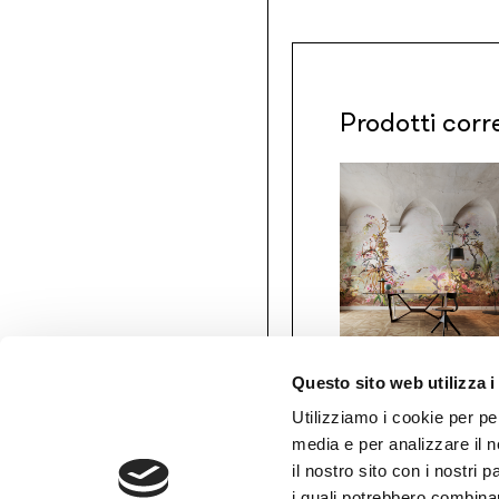
Prodotti corr
Questo sito web utilizza i
Gio Bressana x
Inkiostro Bianco
Utilizziamo i cookie per pe
Perfume
media e per analizzare il n
d’Orchidée
il nostro sito con i nostri 
/INKSADR2201
AREA RISERVATA
i quali potrebbero combinar