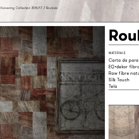
lcovering Collection 2016/17
/
Roubaix
Rou
MATERIALE
Carta da parat
EQ•dekor fibra
Raw fibre natu
Silk Touch
Tela