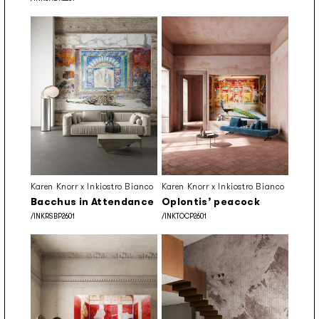
Karen Knorr x Inkiostro Bianco
Karen Knorr x Inkiostro Bianco
Bacchus in Attendance
Oplontis’ peacock
/INKRSBP2601
/INKTOCP2601