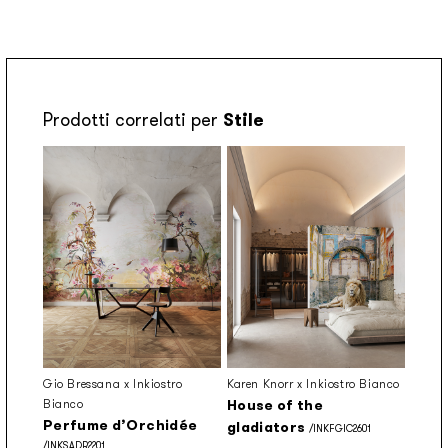
Prodotti correlati per
Stile
Gio Bressana x Inkiostro
Karen Knorr x Inkiostro Bianco
Bianco
House of the
Perfume d’Orchidée
gladiators
/INKFGIC2601
/INKSADR2201