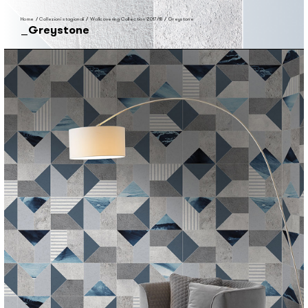
Home
/
Collezioni stagionali
/
Wallcovering Collection 2017/18
/
Greystone
Greystone