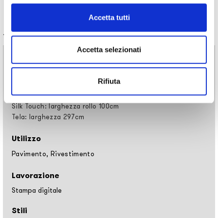
Accetta tutti
Informazioni tecniche
Accetta selezionati
Materiali
Carta da parati vinilica: larghezza rollo 68cm, 100cm
Rifiuta
Raw fibre naturali: larghezza rollo 94cm
EQ•dekor fibra di vetro: larghezza rollo 94cm
Silk Touch: larghezza rollo 100cm
Tela: larghezza 297cm
Utilizzo
Pavimento, Rivestimento
Lavorazione
Stampa digitale
Stili