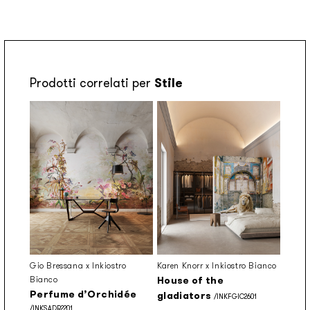
Prodotti correlati per
Stile
Gio Bressana x Inkiostro
Karen Knorr x Inkiostro Bianco
Bianco
House of the
Perfume d’Orchidée
gladiators
/INKFGIC2601
/INKSADR2201