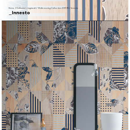
Home
/
Collezioni stagionali
/
Wallcovering Collection 2017/18
/
Innesto
Innesto