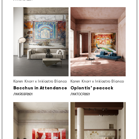
Karen Knorr x Inkiostro Bianco
Karen Knorr x Inkiostro Bianco
Bacchus in Attendance
Oplontis’ peacock
/INKRSBP2601
/INKTOCP2601