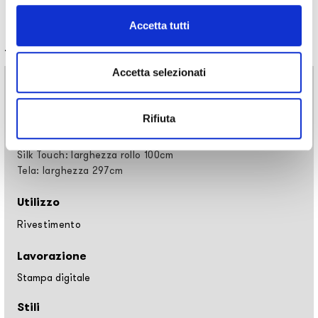
Accetta tutti
Informazioni tecniche
Accetta selezionati
Materiali
Carta da parati vinilica: larghezza rollo 68cm, 100cm
Rifiuta
Raw fibre naturali: larghezza rollo 94cm
EQ•dekor fibra di vetro: larghezza rollo 94cm
Silk Touch: larghezza rollo 100cm
Tela: larghezza 297cm
Utilizzo
Rivestimento
Lavorazione
Stampa digitale
Stili