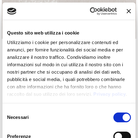
Home
/
Stili suggeriti
/
Classico
Classico
Questo sito web utilizza i cookie
Utilizziamo i cookie per personalizzare contenuti ed
annunci, per fornire funzionalità dei social media e per
Lo stile classico non teme il trascorrere del
analizzare il nostro traffico. Condividiamo inoltre
tempo
informazioni sul modo in cui utilizza il nostro sito con i
nostri partner che si occupano di analisi dei dati web,
La carta da parati classica conferisce all'ambiente un
pubblicità e social media, i quali potrebbero combinarle
tocco di eleganza senza tempo. Un evergreen che
con altre informazioni che ha fornito loro o che hanno
spazia dalle tematiche tradizionali a quelle più
raccolto dal suo utilizzo dei loro servizi.
Privacy policy
.
moderne.
Selezione
Necessari
del
consenso
Scopri i prodotti in stile Classico
Preferenze