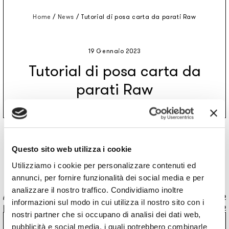
Home
/
News
/
Tutorial di posa carta da parati Raw
19 Gennaio 2023
Tutorial di posa carta da
parati Raw
Ecco tutto quello che devi sapere sull’installazione della
carta da parati Raw.
Questo sito web utilizza i cookie
Utilizziamo i cookie per personalizzare contenuti ed
annunci, per fornire funzionalità dei social media e per
analizzare il nostro traffico. Condividiamo inoltre
Articolo
Articolo
Tutti gli articoli
informazioni sul modo in cui utilizza il nostro sito con i
precedente
successivo
nostri partner che si occupano di analisi dei dati web,
13 DIC 2022
pubblicità e social media, i quali potrebbero combinarle