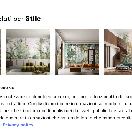
Stile
elati per
 cookie
Gio Bressana x
Gio Bressana x
Gio Bressana
Inkiostro Bianco
Inkiostro Bianco
Inkiostro Bia
rsonalizzare contenuti ed annunci, per fornire funzionalità dei soc
Monsieur Dudu
Greenhouse
Palmhouse
ostro traffico. Condividiamo inoltre informazioni sul modo in cui u
/INKITIO2201A
/INKENAE2601
/INKEPUE2601
partner che si occupano di analisi dei dati web, pubblicità e social
le con altre informazioni che ha fornito loro o che hanno raccolt
i.
Privacy policy
.