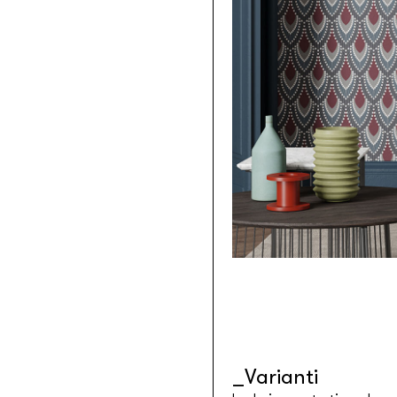
Tessuti retroilluminabili da parete
Goldenwall
Carta da parati metal foil
®
lineadeko
Rivestimenti in legno di betulla
Undici
Parquet in legno di rovere
INK.RUGS
Tappeti e moquette stampati
Varianti