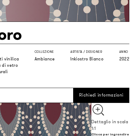
oro
COLLEZIONE
ARTISTA / DESIGNER
ANNO
i vinilica
Ambiance
Inkiostro Bianco
2022
 di vetro
rali
Richiedi informazioni
Dettaglio in scala
1:1
Clicca per ingrandire