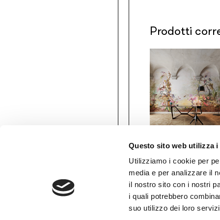
Prodotti corr
Questo sito web utilizza i
Gio Bressana x
Inkiostro Bianco
Utilizziamo i cookie per pe
Perfume
media e per analizzare il n
d’Orchidée
il nostro sito con i nostri 
/INKSADR2201
AREA RISERVATA
i quali potrebbero combinar
suo utilizzo dei loro serviz