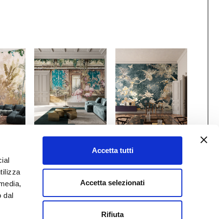
 x
Gio Bressana x
Gio Bressana x
Accetta tutti
nco
Inkiostro Bianco
Inkiostro Bianco
ial
Romance
Madame Coco
/INKBMSR2601
tilizza
/INKOMGM2201
Accetta selezionati
 media,
o dal
Rifiuta