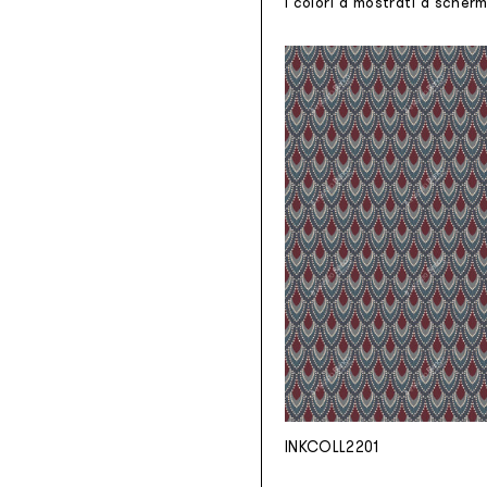
I colori a mostrati a scher
INKCOLL2201