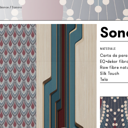
biance
/
Sonoro
Son
MATERIALE
Carta da parat
EQ•dekor fibra
Raw fibre natu
Silk Touch
Tela