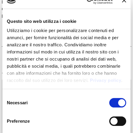
bellezza accessibile a tutti, introducendo un frammento d’arte
nei luoghi del quotidiano, siano essi spazi residenziali,
pubblici o commerciali.
Questo sito web utilizza i cookie
Utilizziamo i cookie per personalizzare contenuti ed
annunci, per fornire funzionalità dei social media e per
analizzare il nostro traffico. Condividiamo inoltre
informazioni sul modo in cui utilizza il nostro sito con i
nostri partner che si occupano di analisi dei dati web,
pubblicità e social media, i quali potrebbero combinarle
Informazioni tecniche
con altre informazioni che ha fornito loro o che hanno
raccolto dal suo utilizzo dei loro servizi.
Privacy policy
.
Materiali
Selezione
Carta da parati vinilica: larghezza rollo 68cm, 100cm
Necessari
Raw fibre naturali: larghezza rollo 94cm
del
EQ•dekor fibra di vetro: larghezza rollo 94cm
consenso
Silk Touch: larghezza rollo 100cm
Preferenze
Tela: larghezza 297cm