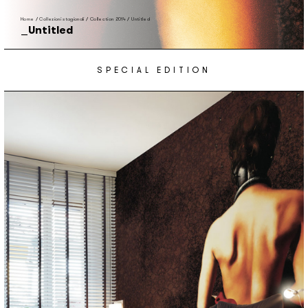
Home
/
Collezioni stagionali
/
Collection 2014
/
Untitled
Untitled
SPECIAL EDITION