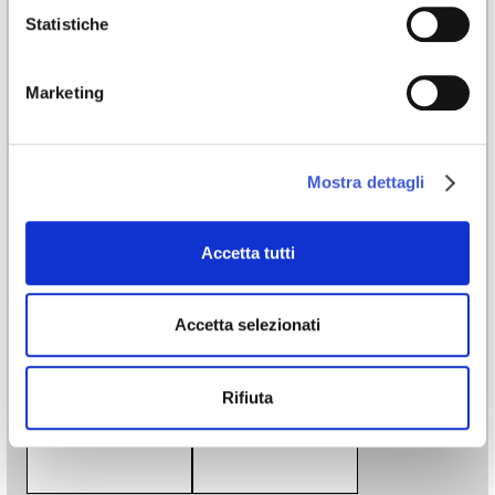
Utilizzo
Statistiche
Rivestimento
Marketing
Lavorazione
Stampa digitale
Stili
Mostra dettagli
Artistico
/
Illustrazione
/
Moderno
/
Special Edition
Accetta tutti
Download
Accetta selezionati
Download catalogo
Catalogo
Rifiuta