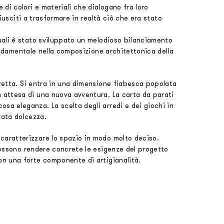
 di colori e materiali che dialogano fra loro
iusciti a trasformare in realtà ciò che era stato
quali è stato sviluppato un melodioso bilanciamento
fondamentale nella composizione architettonica della
eretta. Si entra in una dimensione fiabesca popolata
 attesa di una nuova avventura. La carta da parati
sa eleganza. La scelta degli arredi e dei giochi in
rata dolcezza.
caratterizzare lo spazio in modo molto deciso.
possono rendere concrete le esigenze del progetto
on una forte componente di artigianalità.