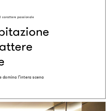
l carattere passionale
bitazione
attere
e
he domina l’intera scena