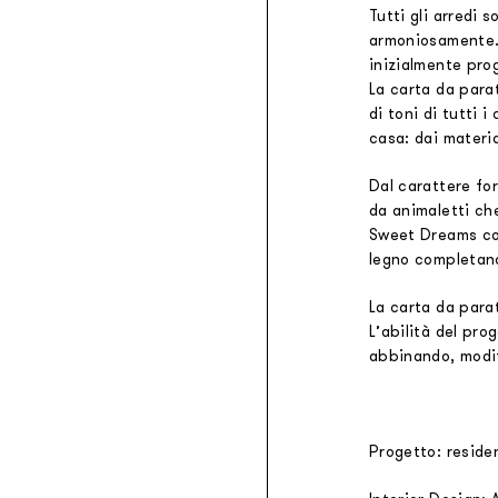
Tutti gli arredi 
armoniosamente. S
inizialmente pro
La carta da para
di toni di tutti 
casa: dai materia
Dal carattere fo
da animaletti ch
Sweet Dreams con
legno completano
La carta da para
L’abilità del pr
abbinando, modif
Progetto: reside