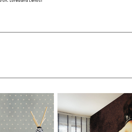
 Arch. Loredana Lenoci