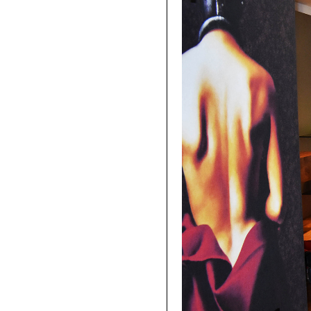
Tessuti retroilluminabili da parete
Goldenwall
Carta da parati metal foil
®
lineadeko
Rivestimenti in legno di betulla
Undici
Parquet in legno di rovere
INK.RUGS
Tappeti e moquette stampati