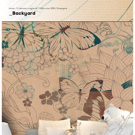
Home
/
Collezioni stagionali
/
Collection 2015
/
Backyard
Backyard