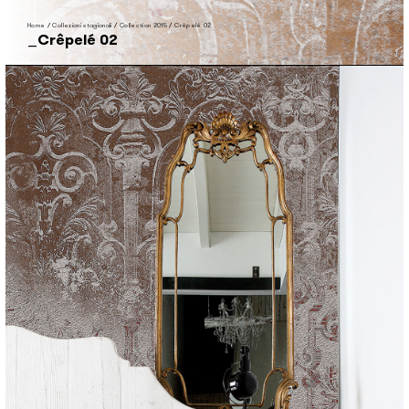
Home
/
Collezioni stagionali
/
Collection 2015
/
Crêpelé 02
Crêpelé 02