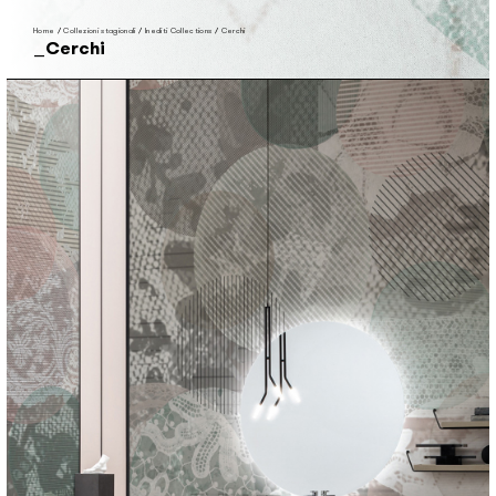
Home
/
Collezioni stagionali
/
Inediti Collections
/
Cerchi
Cerchi