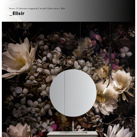
Home
/
Collezioni stagionali
/
Inediti Collections
/
Elisir
Elisir