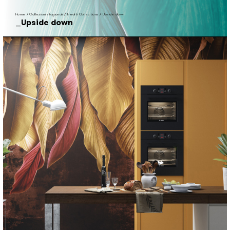
Home
/
Collezioni stagionali
/
Inediti Collections
/
Upside down
Upside down