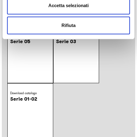
Classico
/
Materico
/
Moderno
/
Natura
Accetta selezionati
Download
Rifiuta
Download catalogo
Download catalogo
Serie 05
Serie 03
Download catalogo
Serie 01-02