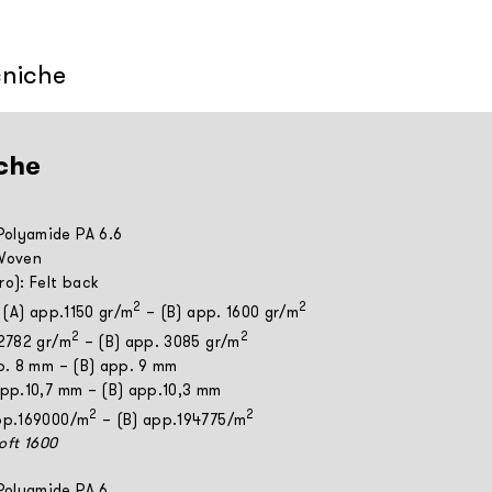
cniche
che
olyamide PA 6.6
 Woven
ro): Felt back
2
2
: (A) app.1150 gr/m
– (B) app. 1600 gr/m
2
2
 2782 gr/m
– (B) app. 3085 gr/m
pp. 8 mm – (B) app. 9 mm
app.10,7 mm – (B) app.10,3 mm
2
2
app.169000/m
– (B) app.194775/m
Soft 1600
Polyamide PA 6