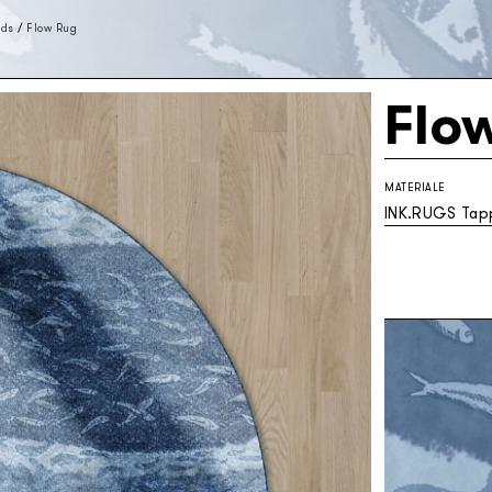
ids
/
Flow Rug
Flo
MATERIALE
INK.RUGS Tapp