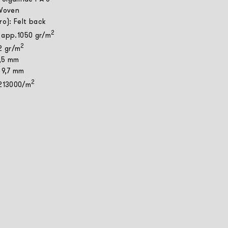
 Woven
ro): Felt back
2
: app.1050 gr/m
2
2 gr/m
5,5 mm
 9,7 mm
2
 213000/m