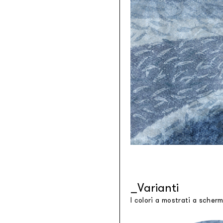
Tessuti retroilluminabili da parete
Goldenwall
Carta da parati metal foil
®
lineadeko
Rivestimenti in legno di betulla
Undici
Parquet in legno di rovere
INK.RUGS
Tappeti e moquette stampati
Varianti
I colori a mostrati a scher