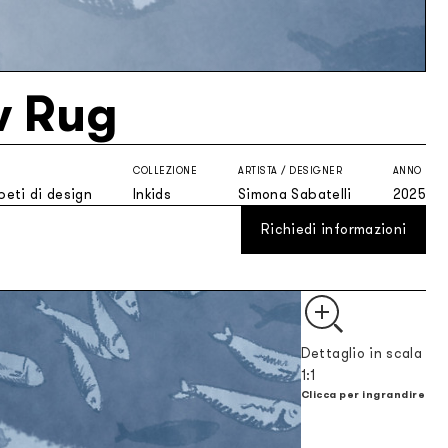
w Rug
COLLEZIONE
ARTISTA / DESIGNER
ANNO
eti di design
Inkids
Simona Sabatelli
2025
Richiedi informazioni
Dettaglio in scala
1:1
Clicca per ingrandire