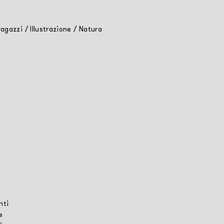
ragazzi
/
Illustrazione
/
Natura
nti
e