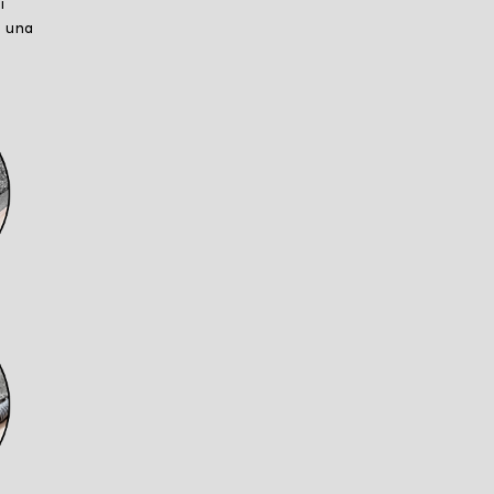
i
o una