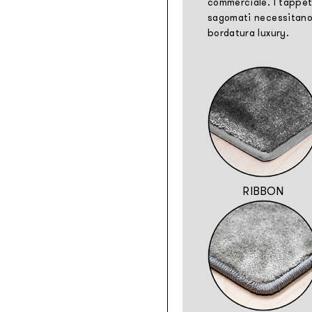
commerciale. I tappet
sagomati necessitan
bordatura luxury.
RIBBON