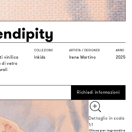
endipity
COLLEZIONE
ARTISTA / DESIGNER
ANNO
i vinilica
Inkids
Irene Martino
2025
 di vetro
rali
Richiedi informazioni
Dettaglio in scala
1:1
Clicca per ingrandire