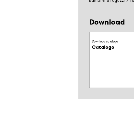
Bambini e ragazzi
/
Il
Download
Download catalogo
Catalogo