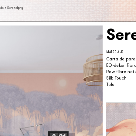
ids
/
Serendipity
Ser
MATERIALE
Carta da parat
EQ•dekor fibra
Raw fibre natu
Silk Touch
Tela