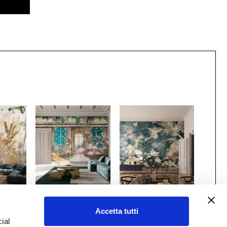
 x
Gio Bressana x
Gio Bressana x
Accetta tutti
nco
Inkiostro Bianco
Inkiostro Bianco
ial