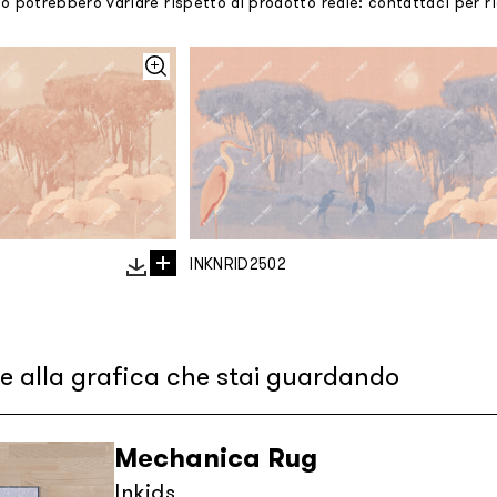
mo potrebbero variare rispetto al prodotto reale: contattaci per 
INKNRID2502
re alla grafica che stai guardando
Mechanica Rug
Inkids