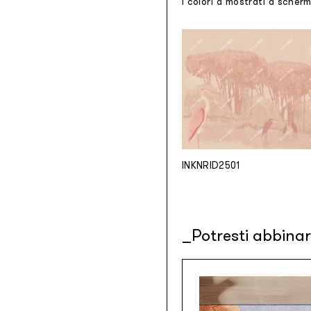
I colori a mostrati a scher
INKNRID2501
Potresti abbina