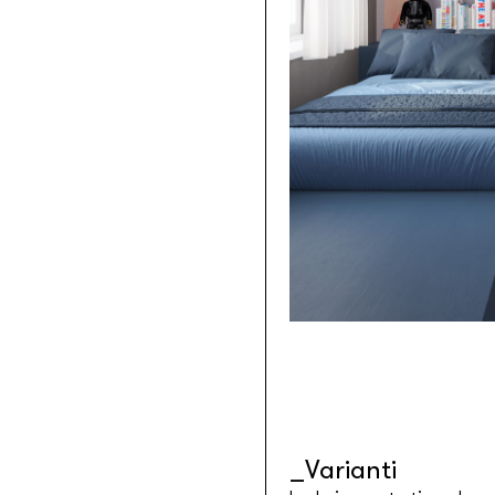
Tessuti retroilluminabili da parete
Goldenwall
Carta da parati metal foil
®
lineadeko
Rivestimenti in legno di betulla
Undici
Parquet in legno di rovere
INK.RUGS
Tappeti e moquette stampati
Varianti