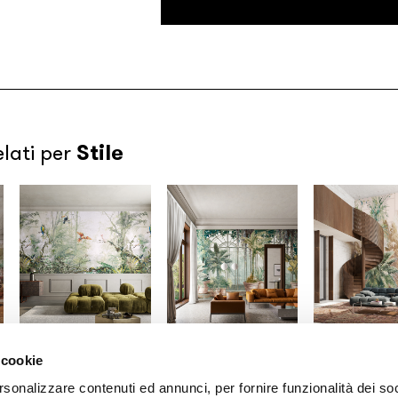
Stile
elati per
 cookie
Gio Bressana x
Gio Bressana x
Gio Bressana
Inkiostro Bianco
Inkiostro Bianco
Inkiostro Bia
rsonalizzare contenuti ed annunci, per fornire funzionalità dei soc