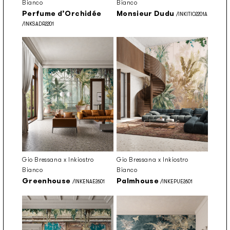
Bianco
Bianco
Perfume d’Orchidée
Monsieur Dudu
/INKITIO2201A
/INKSADR2201
Gio Bressana x Inkiostro
Gio Bressana x Inkiostro
Bianco
Bianco
Greenhouse
Palmhouse
/INKENAE2601
/INKEPUE2601