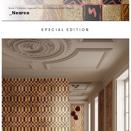
Home
/
Collezioni stagionali
/
Ken Scott Unconventional
/
Nearco
Nearco
SPECIAL EDITION