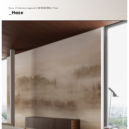
Home
/
Collezioni stagionali
/
MATERIAPRIMA
/
Haze
Haze