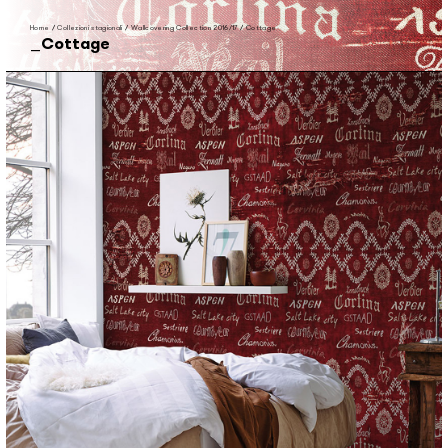
Home
/
Collezioni stagionali
/
Wallcovering Collection 2016/17
/
Cottage
Cottage