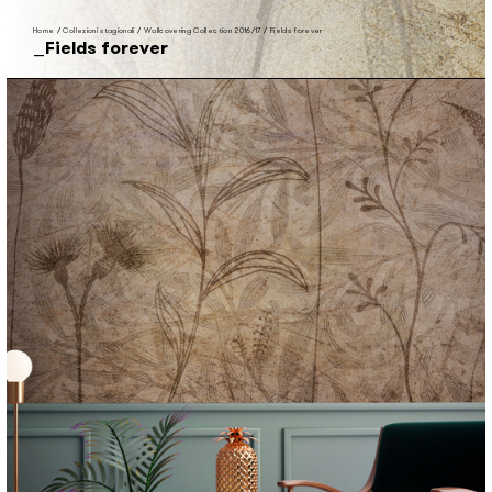
Home
/
Collezioni stagionali
/
Wallcovering Collection 2016/17
/
Fields forever
Fields forever