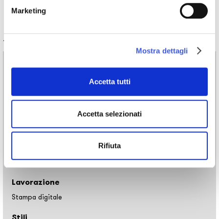
Marketing
Informazioni tecniche
Mostra dettagli
Materiali
Carta da parati vinilica: larghezza rollo 68cm, 100cm
Accetta tutti
Raw fibre naturali: larghezza rollo 94cm
EQ•dekor fibra di vetro: larghezza rollo 94cm
Silk Touch: larghezza rollo 100cm
Accetta selezionati
Tela: larghezza 297cm
Utilizzo
Rifiuta
Pavimento, Rivestimento
Lavorazione
Stampa digitale
Stili