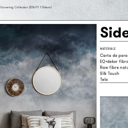
lcovering Collection 2016/17
/
Sideral
Side
MATERIALE
Carta da parat
EQ•dekor fibra
Raw fibre natu
Silk Touch
Tela