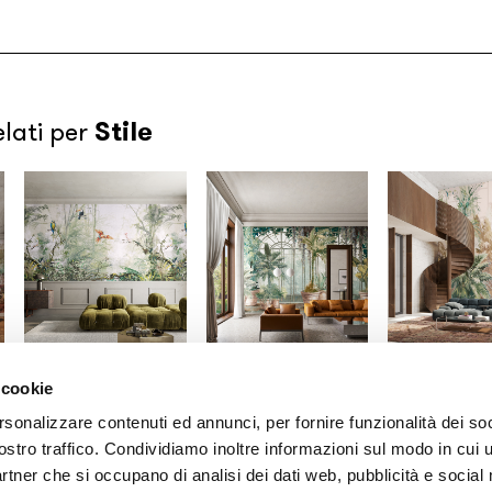
Stile
elati per
 cookie
Gio Bressana x
Gio Bressana x
Gio Bressana
Inkiostro Bianco
Inkiostro Bianco
Inkiostro Bia
rsonalizzare contenuti ed annunci, per fornire funzionalità dei soc
Monsieur Dudu
Greenhouse
Palmhouse
ostro traffico. Condividiamo inoltre informazioni sul modo in cui u
/INKITIO2201A
/INKENAE2601
/INKEPUE2601
partner che si occupano di analisi dei dati web, pubblicità e social