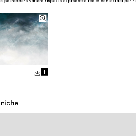
mo potrebbero variare rispetto al prodotto reale: contattaci per 
cniche