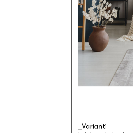
Tessuti retroilluminabili da parete
Goldenwall
Carta da parati metal foil
®
lineadeko
Rivestimenti in legno di betulla
Undici
Parquet in legno di rovere
INK.RUGS
Tappeti e moquette stampati
Varianti