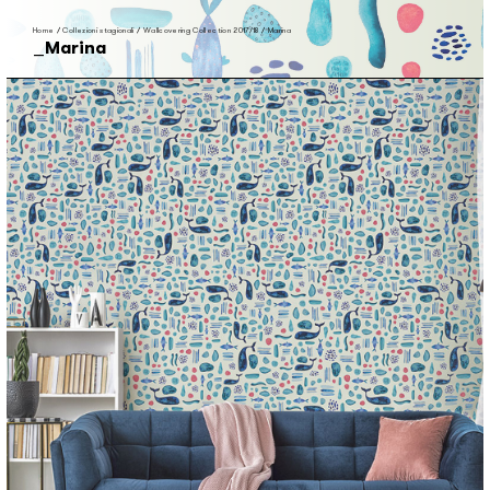
Home
/
Collezioni stagionali
/
Wallcovering Collection 2017/18
/
Marina
Marina