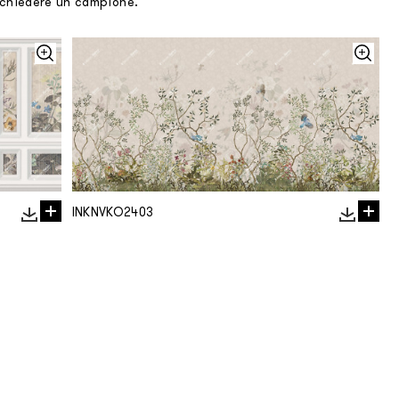
richiedere un campione.
INKNVKO2403