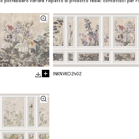
mo potrebbero variare rispetto al prodotto reale: contattaci per 
INKNVKO2402