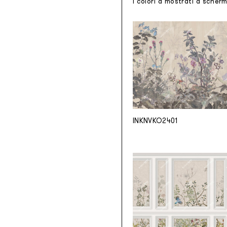
I colori a mostrati a scher
INKNVKO2401