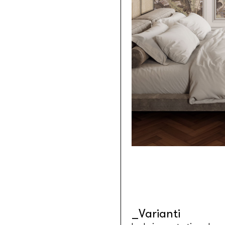
Tessuti retroilluminabili da parete
Goldenwall
Carta da parati metal foil
®
lineadeko
Rivestimenti in legno di betulla
Undici
Parquet in legno di rovere
INK.RUGS
Tappeti e moquette stampati
Varianti