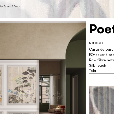
te Paper
/
Poetic
Poe
MATERIALE
Carta da parat
EQ•dekor fibra
Raw fibre natu
Silk Touch
Tela