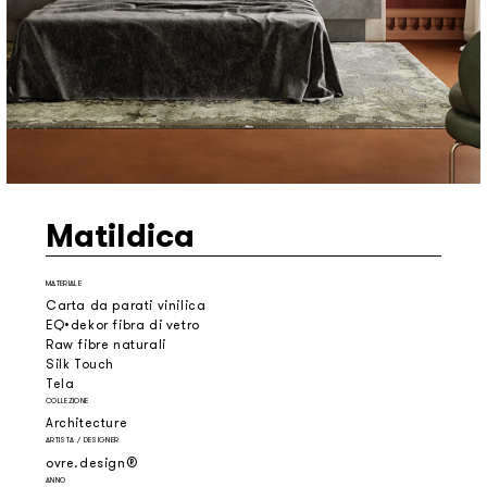
Matildica
MATERIALE
Carta da parati vinilica
EQ•dekor fibra di vetro
Raw fibre naturali
Silk Touch
Tela
COLLEZIONE
Architecture
ARTISTA / DESIGNER
ovre.design®
ANNO