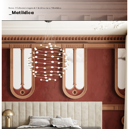
Home
/
Collezioni stagionali
/
Architecture
/
Matildica
Matildica