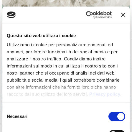
Questo sito web utilizza i cookie
INKAEDD2201
Utilizziamo i cookie per personalizzare contenuti ed
annunci, per fornire funzionalità dei social media e per
analizzare il nostro traffico. Condividiamo inoltre
informazioni sul modo in cui utilizza il nostro sito con i
nostri partner che si occupano di analisi dei dati web,
pubblicità e social media, i quali potrebbero combinarle
con altre informazioni che ha fornito loro o che hanno
raccolto dal suo utilizzo dei loro servizi.
Privacy policy
.
Selezione
Necessari
del
consenso
INKAEDD2202