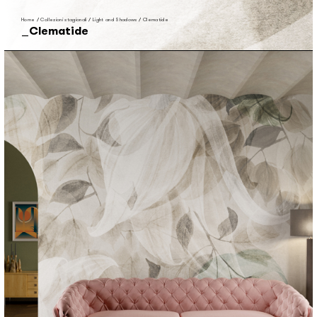
Home
/
Collezioni stagionali
/
Light and Shadows
/
Clematide
Clematide