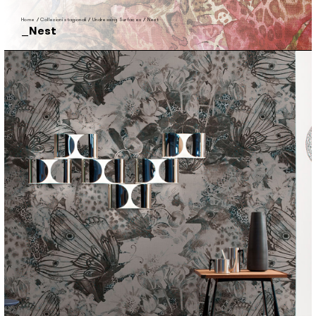
Home
/
Collezioni stagionali
/
Undressing Surfaces
/
Nest
Nest