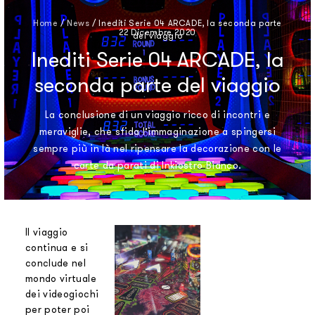
Home
/
News
/
Inediti Serie 04 ARCADE, la seconda parte
22 Dicembre 2020
del viaggio
Inediti Serie 04 ARCADE, la
seconda parte del viaggio
La conclusione di un viaggio ricco di incontri e
meraviglie, che sfida l’immaginazione a spingersi
sempre più in là nel ripensare la decorazione con le
carte da parati di Inkiostro Bianco.
Il viaggio
continua e si
conclude nel
mondo virtuale
dei videogiochi
per poter poi