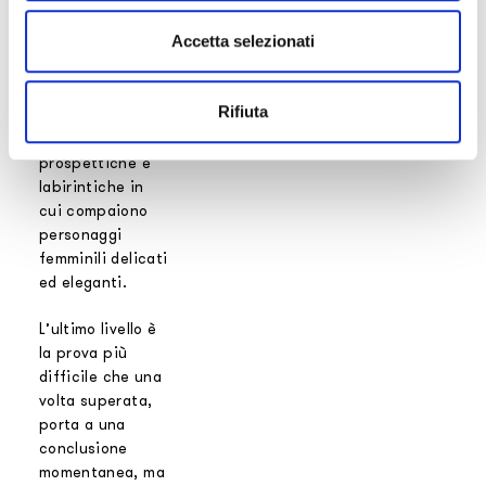
definito rispetto
Accetta selezionati
al resto del
gioco, dove
meraviglie
Rifiuta
architettoniche
creano illusioni
prospettiche e
labirintiche in
cui compaiono
personaggi
femminili delicati
ed eleganti.
L’ultimo livello è
la prova più
difficile che una
volta superata,
porta a una
conclusione
momentanea, ma