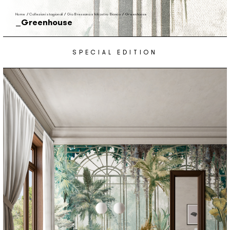
Home
/
Collezioni stagionali
/
Gio Bressana x Inkiostro Bianco
/
Greenhouse
Greenhouse
SPECIAL EDITION