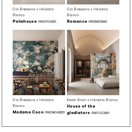
Gio Bressana x Inkiostro
Gio Bressana x Inkiostro
Bianco
Bianco
Palmhouse
Romance
/INKEPUE2601
/INKBMSR2601
Gio Bressana x Inkiostro
Karen Knorr x Inkiostro Bianco
Bianco
House of the
Madame Coco
gladiators
/INKOMGM2201
/INKFGIC2601