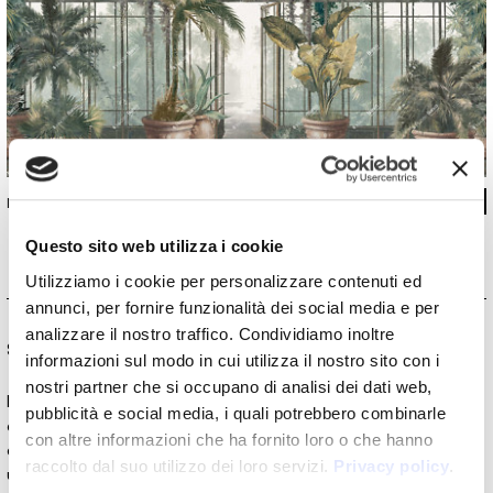
INKENAE2601
Questo sito web utilizza i cookie
Utilizziamo i cookie per personalizzare contenuti ed
annunci, per fornire funzionalità dei social media e per
analizzare il nostro traffico. Condividiamo inoltre
Special Edition
informazioni sul modo in cui utilizza il nostro sito con i
nostri partner che si occupano di analisi dei dati web,
Le collezioni
Special Edition
nascono dall’incontro con artisti
pubblicità e social media, i quali potrebbero combinarle
e designer che ridefiniscono il concetto di decorazione
con altre informazioni che ha fornito loro o che hanno
d’interni. In questa visione, la carta da parati si trasforma in
raccolto dal suo utilizzo dei loro servizi.
Privacy policy
.
un’opera d’arte capace di dare vita alle pareti. Queste