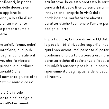
confidenti, in poche
sta intorno. In questo contesto le car
a delle decorazioni
parati di Inkiostro Bianco sono sinonim
re appieno la
innovazione, proprio in virtù della
rio, o lo stile di un
combinazione perfetta tra elevate
ta di un momento
caratteristiche tecniche e l’amore per 
e personale, ma al
design e l’arte.
tale.
In particolare, la fibra di vetro EQ.Deko
materiali, forme, colori,
la possibilità di rivestire superfici nuo
corazione, ci si può
quali non avresti mai pensato di poter
cegliendo lo stile o il
applicare una carta da parati ordinari
vo, che fa vibrare
caratteristiche di resistenza all’acqua
 quando lo guardiamo.
all’umidità rendono possibile un comp
zionalità che
ripensamento degli spazi e della deco
l momento giusto ci fa
di interni.
 Ora mi sento a casa”
.
le è di vitale
ento o nel design di
e nell’allestimento di