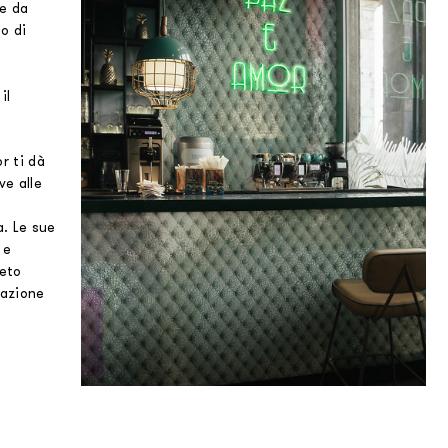
te da
o di
il
r ti dà
ve alle
a. Le sue
 e
leto
razione