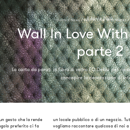
8 Aprile 2020
Home
/
News
/
Wall In Love With Water –
Wall In Love With
parte 2
La carta da parati in fibra di vetro EQ.Dekor per ripen
concepire la decorazione di int
un gesto che la rende
un locale pubblico o di un negozio. Tut
ngolo preferito ci fa
vogliamo raccontare qualcosa di noi a 