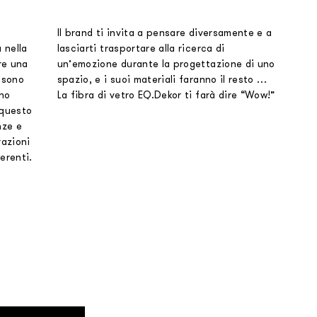
Il brand ti invita a pensare diversamente e a
 nella
lasciarti trasportare alla ricerca di
ire una
un’emozione durante la progettazione di uno
 sono
spazio, e i suoi materiali faranno il resto …
ano
La fibra di vetro EQ.Dekor ti farà dire “Wow!”
 questo
nze e
razioni
erenti.