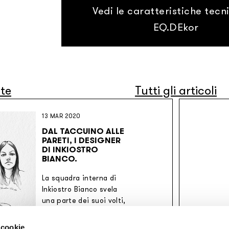
Vedi le caratteristiche tecn
EQ.DEkor
nte
Tutti gli articoli
13 MAR 2020
DAL TACCUINO ALLE
PARETI, I DESIGNER
DI INKIOSTRO
BIANCO.
La squadra interna di
Inkiostro Bianco svela
una parte dei suoi volti,
coloro che hanno
partecipato alla
 cookie