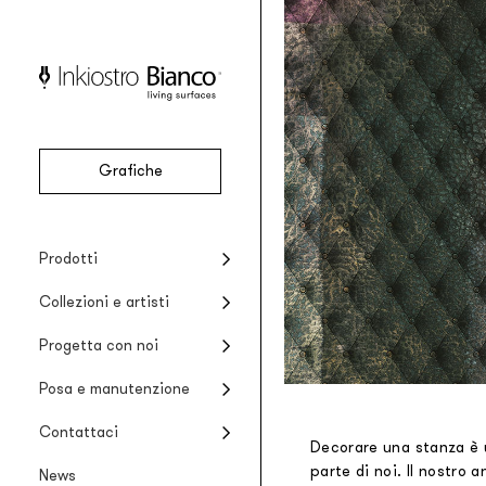
Grafiche
Vinile
Collezioni stagionali
Progetti
Posa del prodotto
Azienda
Prodotti
Carta da parati vinilica
Collezioni special edition
Ristrutturare le zone umide
Cura del prodotto
Collezioni e artisti
EQ·dekor
Carta da parati in fibra di vetro
Artisti e designers
Progetta con noi
Silk Touch
Stili suggeriti
Posa e manutenzione
Rivestimento in viscosa
Raw
Contattaci
Decorare una stanza è 
Carta da parati dall’effetto materico
parte di noi. Il nostro a
News
Tela system