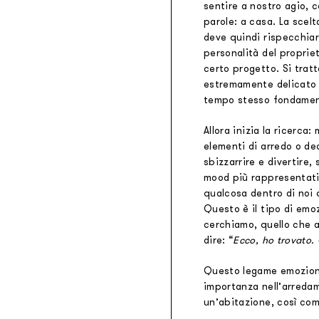
sentire a nostro agio, 
Tessuti retroilluminabili da parete
parole: a casa. La scelt
Goldenwall
deve quindi rispecchia
Carta da parati metal foil
personalità del proprieta
certo progetto. Si trat
®
lineadeko
estremamente delicato 
Rivestimenti in legno di betulla
tempo stesso fondamen
Undici
Allora inizia la ricerca: 
Parquet in legno di rovere
elementi di arredo o de
INK.RUGS
sbizzarrire e divertire, s
Tappeti e moquette stampati
mood più rappresentati
qualcosa dentro di noi
Questo è il tipo di emo
cerchiamo, quello che a
dire: “
Ecco, ho trovato.
Questo legame emoziona
importanza nell’arredam
un’abitazione, così com